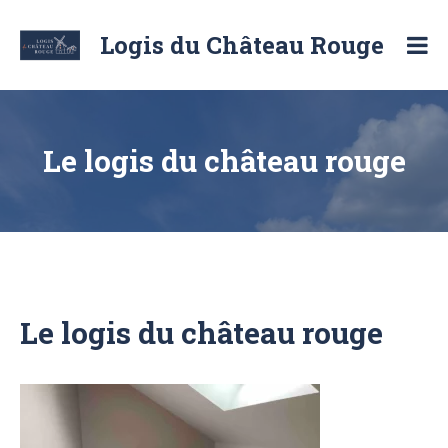
Skip
to
Logis du Château Rouge
content
Location
de
chambre
d'hôte
et
Le logis du château rouge
de
logement
Le logis du château rouge