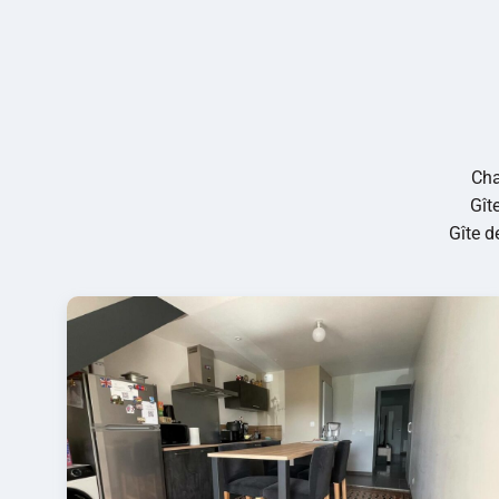
Cha
Gît
Gîte d