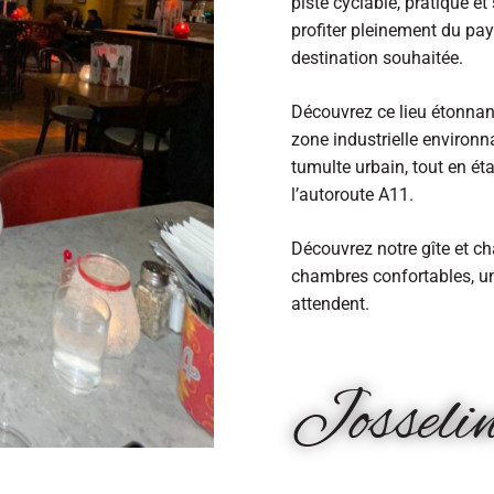
piste cyclable, pratique e
profiter pleinement du pa
destination souhaitée.
Découvrez ce lieu étonnan
zone industrielle environn
tumulte urbain, tout en ét
l’autoroute A11.
Découvrez notre gîte et c
chambres confortables, un
attendent.
Josseli