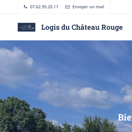
07.62.95.20.17
Envoyer un mail
Logis du Château Rouge
Location
de
chambre
d'hôte
et
de
logement
Bie