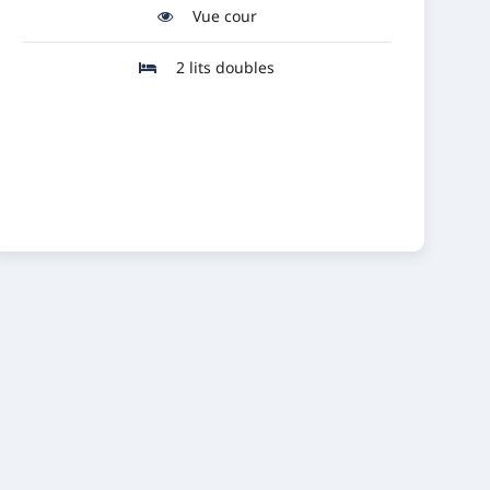
Vue cour
2 lits doubles
Réserver