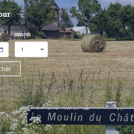
our
INVITÉS
*