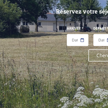
Réservez votre séj
ARRIVÉE
*
DÉPART