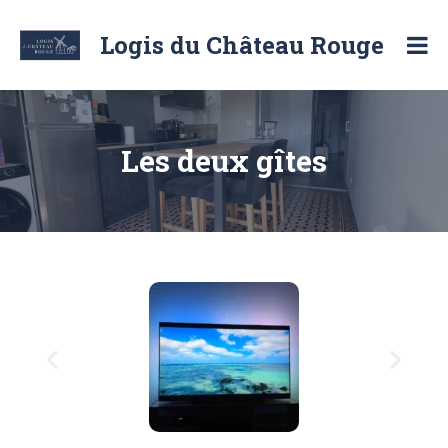
Logis du Château Rouge
Location
de
chambre
d'hôte
et
Les deux gîtes
de
logement