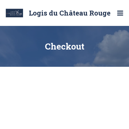
Skip
to
Logis du Château Rouge
content
Location
de
chambre
d'hôte
et
Checkout
de
logement